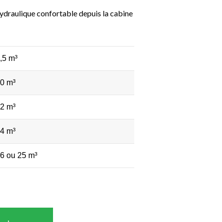
draulique confortable depuis la cabine
,5 m³
0 m³
2 m³
4 m³
6 ou 25 m³