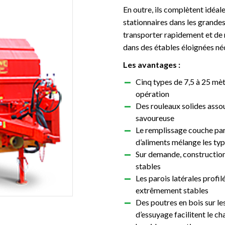
En outre, ils complètent idéal
stationnaires dans les grandes
transporter rapidement et de 
dans des étables éloignées néc
Les avantages :
REMORQUE
SYSTÈME MODULAIRE
Cinq types de 7,5 à 25 mè
opération
Des rouleaux solides assou
savoureuse
Le remplissage couche pa
d’aliments mélange les typ
Sur demande, construction 
stables
Les parois latérales profil
extrêmement stables
Des poutres en bois sur l
d’essuyage facilitent le 