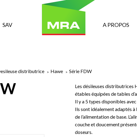
SAV
A PROPOS
esileuse distributrice
Hawe
Série FDW
DW
Les désileuses distributrice
étables équipées de tables d’a
Il y a 5 types disponibles ave
Ils sont idéalement adaptés à 
de l’alimentation de base. L’a
 DE COUPE
CUEILLEUR
EPANDEU
couche et doucement présenté
doseurs.