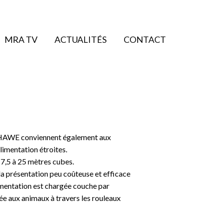
MRA TV
ACTUALITÉS
CONTACT
s HAWE conviennent également aux
limentation étroites.
c 7,5 à 25 mètres cubes.
la présentation peu coûteuse et efficace
limentation est chargée couche par
R UNIVERSEL
MANUTENTION POUR
e aux animaux à travers les rouleaux
L'ÉLEVAGE